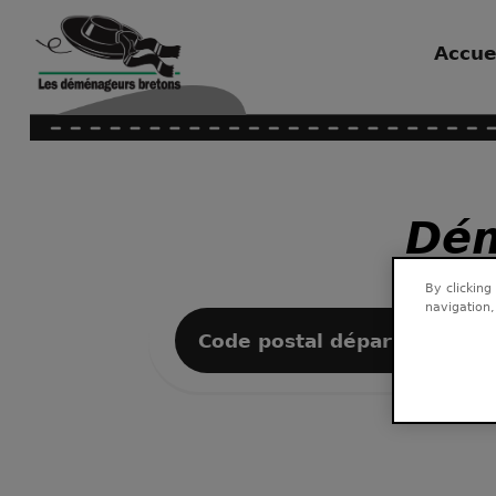
Accue
Dém
By clicking
navigation,