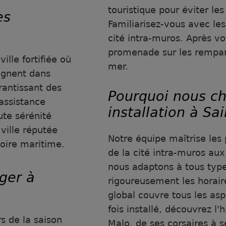
touristique pour éviter le
es
Familiarisez-vous avec les
cité intra-muros. Après vot
promenade sur les rempart
ille fortifiée où
mer.
gnent dans
antissant des
Pourquoi nous ch
assistance
installation à Sa
ute sérénité
ville réputée
Notre équipe maîtrise les 
toire maritime.
de la cité intra-muros au
nous adaptons à tous typ
ger à
rigoureusement les horair
global couvre tous les a
fois installé, découvrez l'
 de la saison
Malo, de ses corsaires à s