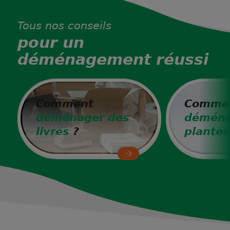
Tous nos conseils
pour un
déménagement réussi
Comment
Comme
déménager des
déména
livres
?
plantes