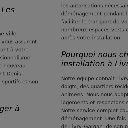
les autorisations nécessai
 Les
déménagement pendant le
faciliter le transport de vo
nombreux espaces verts de
e ville
après votre installation.
 vous assurent
nt à votre
Pourquoi nous ch
essionnalisme
installation à Li
re nouveau
int-Denis
Notre équipe connaît Livr
sportifs et son
doigts, des quartiers rési
animées. Nous nous adapt
logements et respectons s
ger à
Notre service complet cou
déménagement. Une fois i
de Livry-Gargan, de son pa