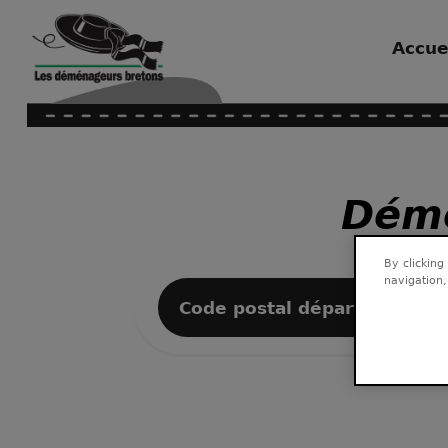
Accue
Démé
By clicking
navigation,