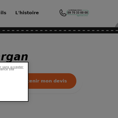
ils
L'histoire
argan
hance site
Obtenir mon devis