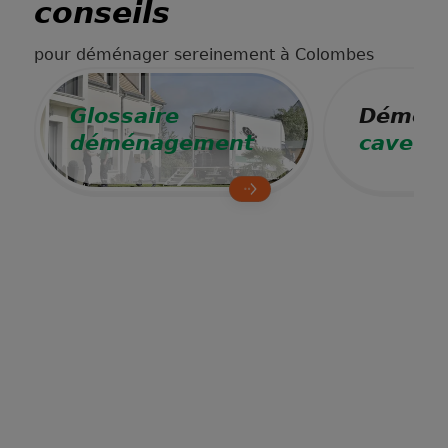
conseils
pour déménager sereinement à Colombes
Glossaire
Déména
déménagement
cave à 