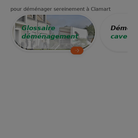
pour déménager sereinement à Clamart
Glossaire
Déména
déménagement
cave à 