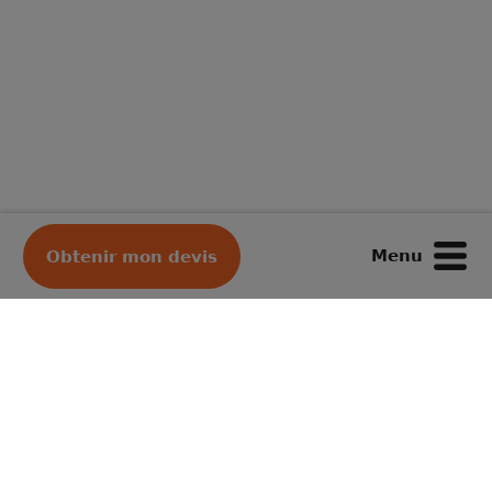
Menu
Obtenir mon devis
Votre déménageur préféré
Depuis plus de 50 ans, merci !