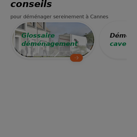
conseils
pour déménager sereinement à Cannes
Glossaire
Déména
déménagement
cave à 