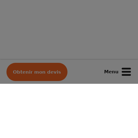
Menu
Obtenir mon devis
Votre déménageur préféré
Depuis plus de 50 ans, merci !