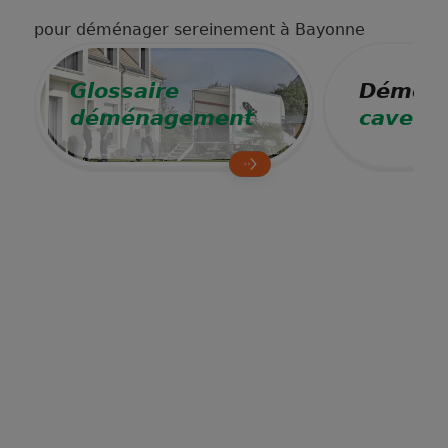
pour déménager sereinement à Bayonne
Glossaire
Déména
déménagement
cave à 