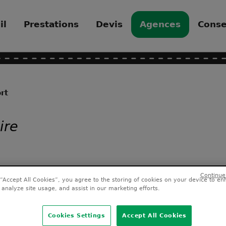
il
Prestations
Devis
Agences
Conse
ort
ire
 “Accept All Cookies”, you agree to the storing of cookies on your device to en
 analyze site usage, and assist in our marketing efforts.
ou
Cookies Settings
Accept All Cookies