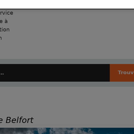
rvice
re à
tion
n
Trou
e Belfort