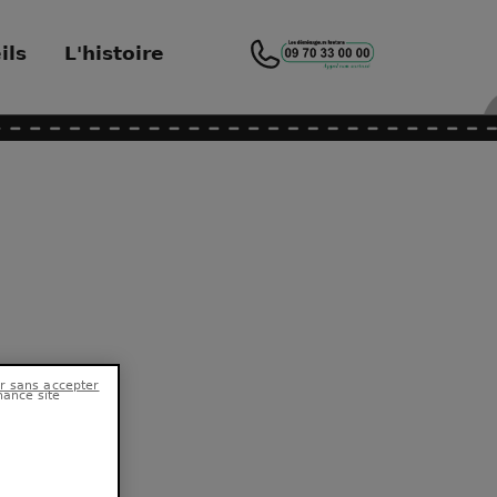
ils
L'histoire
hance site