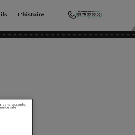
ils
L'histoire
hance site