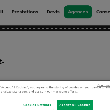
il
Prestations
Devis
Agences
Conse
t-
 “Accept All Cookies”, you agree to the storing of cookies on your device to en
 analyze site usage, and assist in our marketing efforts.
-
Cookies Settings
Accept All Cookies
 là