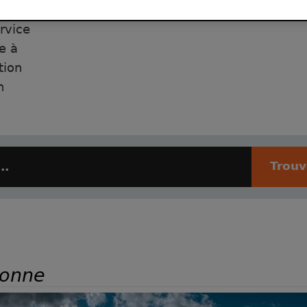
t de
rvice
re à
tion
n
Trou
ronne