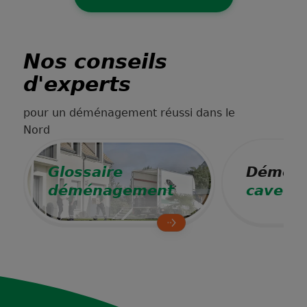
Nos conseils
d'experts
pour un déménagement réussi dans le
Nord
Glossaire
Déména
déménagement
cave à 