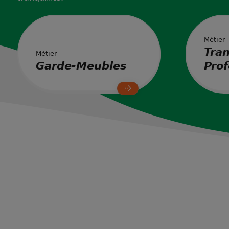
Métier
Tran
Métier
Garde-Meubles
Prof