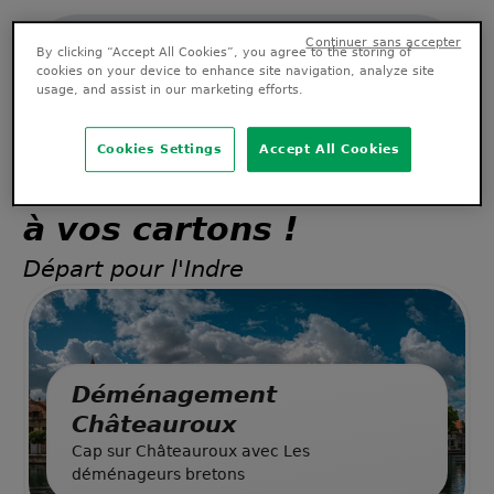
By clicking “Accept All Cookies”, you agree to the storing of
cookies on your device to enhance site navigation, analyze site
usage, and assist in our marketing efforts.
Trouver mon agence
Cookies Settings
Accept All Cookies
à vos cartons !
Départ pour l'Indre
Déménagement
Châteauroux
Cap sur Châteauroux avec Les
déménageurs bretons