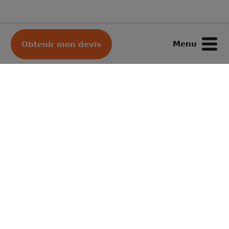
Menu
Obtenir mon devis
Votre déménageur préféré
Depuis plus de 50 ans, merci !
Sans engagement
Devis rapide