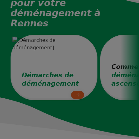
pour votre
déménagement à
Rennes
Comme
Démarches de
déména
déménagement
ascens